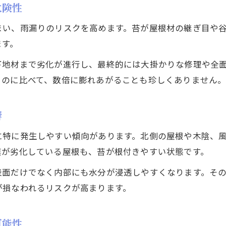
屋根苔除去剤やブラシ活用の実践的手順
危険性
屋根の苔除去作業前後の注意事項まとめ
まい、雨漏りのリスクを高めます。苔が屋根材の継ぎ目や
屋根の苔除去DIYで効果を高めるコツ
ます。
屋根の苔対策で知っておきたい費用相場
下地材まで劣化が進行し、最終的には大掛かりな修理や全
屋根苔除去費用の相場と内訳を詳しく解説
るのに比べて、数倍に膨れあがることも珍しくありません
屋根の苔対策で費用を抑える選択肢と注意点
屋根苔除去DIYと業者依頼のコスト比較
響
屋根の苔除去費用が高騰する主な原因
に特に発生しやすい傾向があります。北側の屋根や木陰、
屋根の苔対策費用に火災保険が使えるケース
膜が劣化している屋根も、苔が根付きやすい状態です。
火災保険と屋根の苔メンテナンスの関係
表面だけでなく内部にも水分が浸透しやすくなります。そ
屋根の苔が火災保険適用に与える影響とは
が損なわれるリスクが高まります。
屋根の苔除去と火災保険申請のポイント解説
火災保険で屋根苔メンテナンス費用はカバー可能
可能性