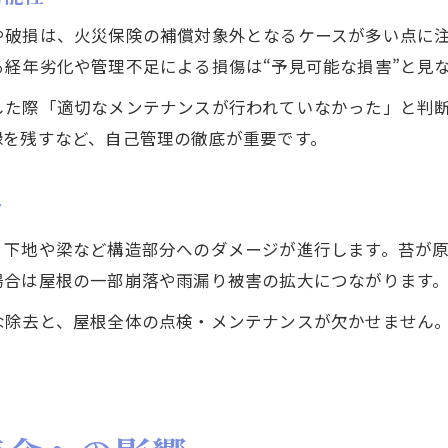
屋根の苔に関する火災保険の注意事項まとめ
や破損は、火災保険の補償対象外となるケースが多い点に
屋根の苔メンテナンスと保険の適用範囲を知る
経年劣化や管理不足による損傷は“予見可能な損害”と見
住宅を守るための苔予防と定期ケアのポイント
した際「適切なメンテナンスが行われていなかった」と判
屋根の苔予防と定期メンテナンスで寿命延長
録を残すなど、自己管理の徹底が重要です。
屋根の苔を防ぐための日常ケアと点検方法
屋根苔対策で住宅を長持ちさせる実践術
ク
屋根の苔発生を抑制する予防策と注意点
く下地や梁など構造部分へのダメージが進行します。苔が
屋根の苔予防と費用を抑えるコツまとめ
場合は屋根の一部崩落や雨漏り被害の拡大につながります
な除去と、屋根全体の点検・メンテナンスが欠かせません