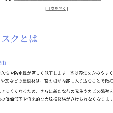
屋根に苔が生える環境と放置時の悪影響
屋根の苔放置で火災保険適用外になる可能性
屋根苔除去を怠ると起こる構造的リスク
苔の発生原因と屋根寿命への影響
リスクとは
屋根の苔発生メカニズムと主な要因を解説
湿気や日当たりが屋根の苔に与える影響
屋根材ごとの苔の付きやすさと対策の違い
理由
屋根の苔発生が寿命を縮める理由とは
耐久性や防水性が著しく低下します。苔は湿気を含みやす
屋根に苔が生える理由と経年劣化の関係
トや瓦などの屋根材は、苔の根が内部に入り込むことで微
セルフでもできる苔除去の基本手順
乾きにくくなるため、さらに新たな苔の発生やカビの繁殖
屋根の苔を取る方法とDIYクリーニングの流れ
宅の価値低下や将来的な大規模修繕が避けられなくなりま
屋根苔除去DIYで安全に作業するポイント