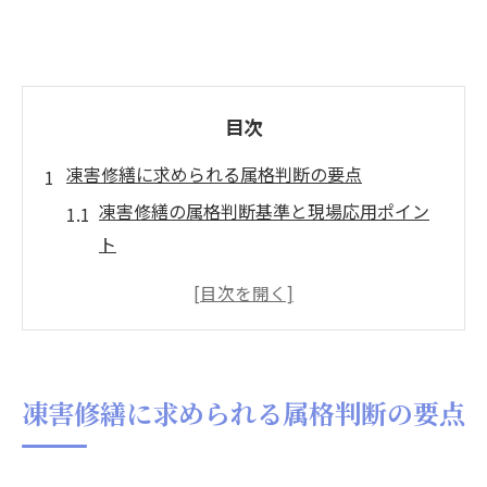
目次
凍害修繕に求められる属格判断の要点
凍害修繕の属格判断基準と現場応用ポイン
ト
コンクリート損傷の凍害修理属格実務解説
港湾工事共通仕様書に基づく属格判定法
凍害修繕における損傷分類と修理属格の関
係
凍害修繕に求められる属格判断の要点
補修の手引きで学ぶ凍害修繕属格の重要性
コンクリート損傷への凍害修繕実務ガイド