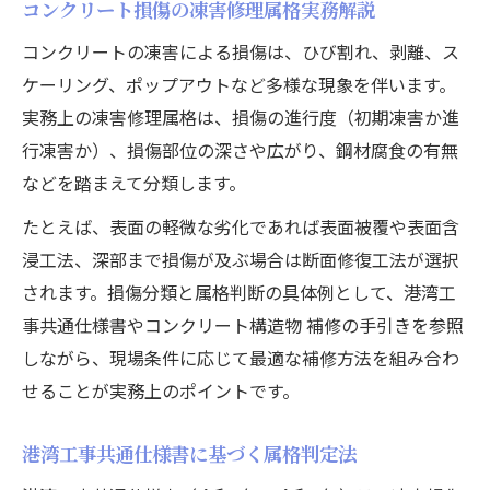
コンクリート損傷の凍害修理属格実務解説
係
コンクリートの凍害による損傷は、ひび割れ、剥離、ス
補修マニュアルから見る凍害修理の属格選
ケーリング、ポップアウトなど多様な現象を伴います。
定
実務上の凍害修理属格は、損傷の進行度（初期凍害か進
最新の港湾工事共通仕様書が示す属格要点
行凍害か）、損傷部位の深さや広がり、鋼材腐食の有無
属格選定ならコンクリート劣化対策が肝心
などを踏まえて分類します。
コンクリート劣化状況から属格選定する方
たとえば、表面の軽微な劣化であれば表面被覆や表面含
法
浸工法、深部まで損傷が及ぶ場合は断面修復工法が選択
凍害修繕で重視すべき劣化対策のポイント
されます。損傷分類と属格判断の具体例として、港湾工
劣化メカニズム別の修理属格活用例を紹介
事共通仕様書やコンクリート構造物 補修の手引きを参照
補修の手引きを使った属格別対策ガイド
しながら、現場条件に応じて最適な補修方法を組み合わ
港湾工事仕様書に基づく劣化判定と修繕法
せることが実務上のポイントです。
今注目される凍害修繕工法の比較ポイント
凍害修繕工法の属格ごとの適用比較と選定
港湾工事共通仕様書に基づく属格判定法
法