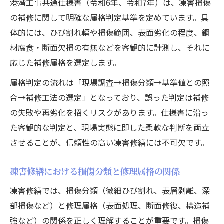
港湾工事共通仕様書（令和6年、令和7年）は、凍害損傷
コンクリート損傷別の修理工法と属格の違
の補修に関して明確な属格判定基準を定めています。具
い
体的には、ひび割れ幅や損傷範囲、表面劣化の程度、鋼
表面被覆と含浸の凍害修繕属格比較ガイド
材腐食・断面欠損の有無などを客観的に計測し、それに
応じた補修属格を選定します。
補修対策施工マニュアルに沿った属格選択
最新仕様書対応の凍害修繕工法解説
属格判定の流れは「現場調査→損傷分類→基準値との照
合→補修工法の選定」となっており、誤った判定は補修
表面被覆と含浸の属格使い分けのコツ
の失敗や再劣化を招くリスクがあります。仕様書に沿っ
表面被覆と含浸工法の属格選定ポイント
た客観的な判定と、現場実態に即した柔軟な判断を両立
凍害修繕で有効な表面保護工法の見極め方
させることが、信頼性の高い凍害修繕には不可欠です。
属格判断に基づく表面被覆と含浸の活用法
コンクリート補修で重視すべき使い分け実
凍害修繕における損傷分類と修理属格の関係
践
凍害修繕では、損傷分類（微細ひび割れ、表層剥離、深
仕様書最新情報と凍害修理属格の関係解説
部損傷など）と修理属格（表面処理、断面修復、構造補
強など）の関係を正しく理解することが重要です。損傷