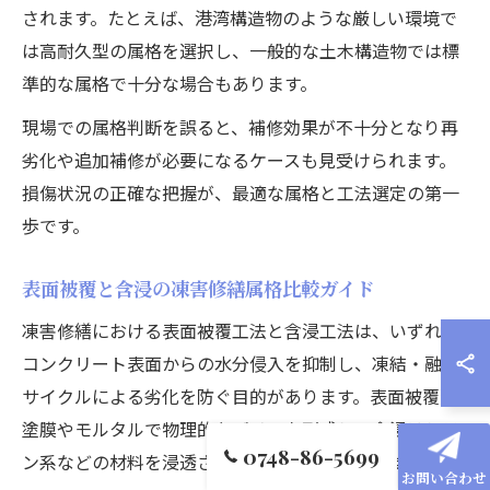
されます。たとえば、港湾構造物のような厳しい環境で
は高耐久型の属格を選択し、一般的な土木構造物では標
準的な属格で十分な場合もあります。
現場での属格判断を誤ると、補修効果が不十分となり再
劣化や追加補修が必要になるケースも見受けられます。
損傷状況の正確な把握が、最適な属格と工法選定の第一
歩です。
表面被覆と含浸の凍害修繕属格比較ガイド
凍害修繕における表面被覆工法と含浸工法は、いずれも
コンクリート表面からの水分侵入を抑制し、凍結・融解
サイクルによる劣化を防ぐ目的があります。表面被覆は
塗膜やモルタルで物理的なバリアを形成し、含浸はシラ
0748-86-5699
ン系などの材料を浸透させて内部から保護します。
お問い合わせ