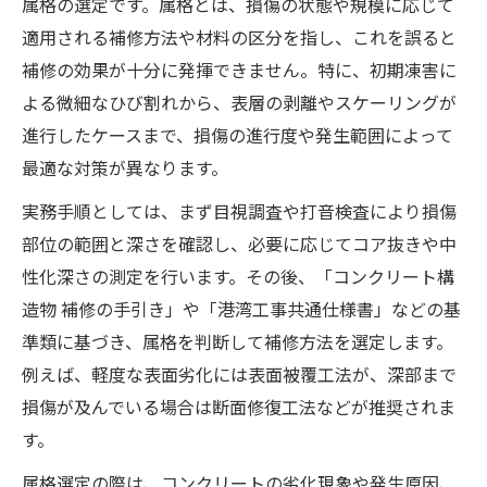
属格の選定です。属格とは、損傷の状態や規模に応じて
適用される補修方法や材料の区分を指し、これを誤ると
補修の効果が十分に発揮できません。特に、初期凍害に
よる微細なひび割れから、表層の剥離やスケーリングが
進行したケースまで、損傷の進行度や発生範囲によって
最適な対策が異なります。
実務手順としては、まず目視調査や打音検査により損傷
部位の範囲と深さを確認し、必要に応じてコア抜きや中
性化深さの測定を行います。その後、「コンクリート構
造物 補修の手引き」や「港湾工事共通仕様書」などの基
準類に基づき、属格を判断して補修方法を選定します。
例えば、軽度な表面劣化には表面被覆工法が、深部まで
損傷が及んでいる場合は断面修復工法などが推奨されま
す。
属格選定の際は、コンクリートの劣化現象や発生原因、