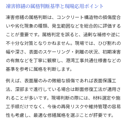
凍害修繕の実務手順と修理属格の選び方
凍害修繕の属格判断基準と現場応用ポイント
コンクリート損傷に適した凍害修繕方法の
凍害修繕の属格判断は、コンクリート構造物の損傷度合
解説
いや劣化現象の種類、発生範囲などを総合的に評価する
補修対策施工マニュアルに基づく凍害修繕
ことが重要です。属格判定を誤ると、過剰な補修や逆に
手法
不十分な対策となりかねません。現場では、ひび割れの
凍害 修繕現場で知っておきたい属格ポイン
幅や深さ、表面のスケーリング・剥離の状況、初期凍害
ト
の有無などを丁寧に観察し、港湾工事共通仕様書などの
橋梁定期点検要領を活かした修繕計画の立
基準を参考に属格を判断します。
て方
例えば、表面層のみの微細な損傷であれば表面保護工
現場で活かす凍害修理属格の最新知識
法、深部まで進行している場合は断面修復工法が適用さ
現場実践で求められる凍害修理属格の知識
れることが多いです。現場判断の際には、材料選定や施
凍害修繕属格の最新基準と技術的背景を解
工手順だけでなく、今後の再発リスクや維持管理の容易
説
性も考慮し、最適な修繕属格を選ぶことが肝要です。
コンクリート構造物の劣化判定と属格の関