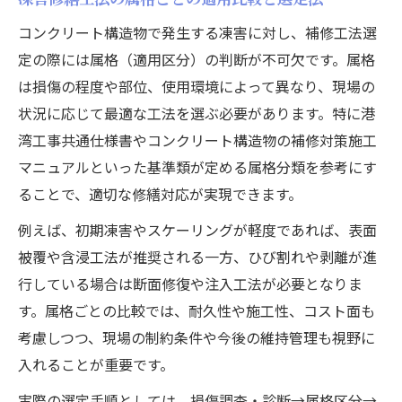
コンクリート構造物で発生する凍害に対し、補修工法選
定の際には属格（適用区分）の判断が不可欠です。属格
は損傷の程度や部位、使用環境によって異なり、現場の
状況に応じて最適な工法を選ぶ必要があります。特に港
湾工事共通仕様書やコンクリート構造物の補修対策施工
マニュアルといった基準類が定める属格分類を参考にす
ることで、適切な修繕対応が実現できます。
例えば、初期凍害やスケーリングが軽度であれば、表面
被覆や含浸工法が推奨される一方、ひび割れや剥離が進
行している場合は断面修復や注入工法が必要となりま
す。属格ごとの比較では、耐久性や施工性、コスト面も
考慮しつつ、現場の制約条件や今後の維持管理も視野に
入れることが重要です。
実際の選定手順としては、損傷調査・診断→属格区分→