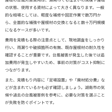
屋根の台風対策と住まいの快適維持術
の状態、使用する資材によって大きく異なります。一般
的な相場としては、軽度な補修や固定作業で数万円か
台風時に備える費用と屋根チェックの重要性
ら、全面的な補強や屋根材の交換となると数十万円規模
屋根の台風対策費用と点検のタイミング
になるケースが多いです。
台風前に必須の屋根チェックポイント解説
費用を見積もる際の注意点として、現地調査をしっかり
屋根の点検費用を抑える台風対策準備法
行い、雨漏りや破損箇所の有無、既存屋根材の耐久性を
住まいの安全を守る屋根対策の費用比較
確認することが重要です。台風被害が発生した後では追
屋根の台風対策で被害防止に役立つ知識
加費用が発生しやすいため、事前の対策がコスト抑制に
屋根被害を防ぐための事前点検ポイント
つながります。
台風前の屋根の台風対策で被害を予防
また、見積もり内容に「足場設置」や「廃材処分費」な
屋根点検の費用と台風対策の実践ポイント
どが含まれているかも必ず確認しましょう。湖南市の気
屋根の台風対策で事前点検が重要な理由
候や過去の台風被害例を参考に、必要な対策を選ぶこと
屋根被害を防ぐための台風準備と費用管理
が失敗を防ぐポイントです。
屋根の台風対策で安心を得る点検手順