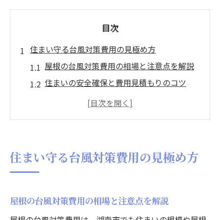
目次
住まい守る台風対策費用の見極め方
屋根の台風対策費用の相場と注意点を解説
住まいの安全確保と費用見積もりのコツ
屋根の台風対策で失敗しない費用管理法
屋根の点検費用と台風対策のバランス術
台風対策費用を抑える屋根補強の選び方
屋根の台風対策で安心な暮らしを実現
住まい守る台風対策費用の見極め方
屋根の台風対策で家族の安心を守る方法
屋根補強のポイントと台風対策の実践手順
屋根の台風対策に必要な準備と費用目安
屋根の台風対策費用の相場と注意点を解説
住まいを守る効果的な屋根台風対策施工法
屋根の台風対策費用は、湖南市でも住まいの規模や屋根