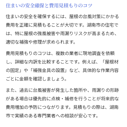
住まいの安全確保と費用見積もりのコツ
湖南市で取り組む屋根の台風備え術
屋根の台風対策で湖南市の住まいを守る工
住まいの安全を確保するには、屋根の台風対策にかかる
夫
費用を正確に見積もることが大切です。湖南市の住宅で
は、特に屋根の強風被害や雨漏りリスクが高まるため、
屋根補強と点検でできる台風対策費用の抑
適切な補強や修理が求められます。
え方
湖南市の住まい向け屋根の台風対策実践法
費用見積もりのコツは、複数の業者に現地調査を依頼
屋根の台風対策費用と地域に適した施工選
し、詳細な内訳を比較することです。例えば、「屋根材
び
の固定」や「補強金具の設置」など、具体的な作業内容
ごとに金額を確認しましょう。
湖南市で安心できる屋根の台風対策ポイン
ト
また、過去に台風被害が発生した箇所や、雨漏りの形跡
費用負担を抑える台風対策のヒント集
がある場合は優先的に点検・補修を行うことが将来的な
費用増加の予防につながります。見積もりの際は、湖南
屋根の台風対策費用を抑える賢い選択肢
市で実績のある専門業者への相談が安心です。
台風対策と屋根補強の費用節約テクニック
費用負担軽減のための屋根の台風対策案