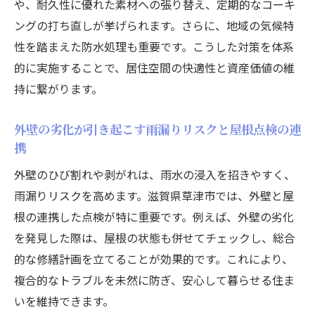
や、耐久性に優れた素材への張り替え、定期的なコーキ
屋根・外壁・雨漏り点検の頻度と見直し時
ングの打ち直しが挙げられます。さらに、地域の気候特
期
性を踏まえた防水処理も重要です。こうした対策を体系
外壁や屋根メンテナンスの費用相場を解説
的に実施することで、居住空間の快適性と資産価値の維
屋根・外壁・雨漏りメンテナンスの費用の
持に繋がります。
目安を知る
屋根・外壁・雨漏りの見積もり内訳のポイ
外壁の劣化が引き起こす雨漏りリスクと屋根点検の連
ント解説
携
費用相場から見る屋根・外壁・雨漏り工事
外壁のひび割れや剥がれは、雨水の浸入を招きやすく、
の実際
雨漏りリスクを高めます。滋賀県草津市では、外壁と屋
屋根・外壁・雨漏り費用の比較と選び方の
根の連携した点検が特に重要です。例えば、外壁の劣化
コツ
を発見した際は、屋根の状態も併せてチェックし、総合
屋根・外壁・雨漏り工事費用を抑えるため
的な修繕計画を立てることが効果的です。これにより、
の工夫
複合的なトラブルを未然に防ぎ、安心して暮らせる住ま
屋根・外壁・雨漏り費用と補助金活用の可
いを維持できます。