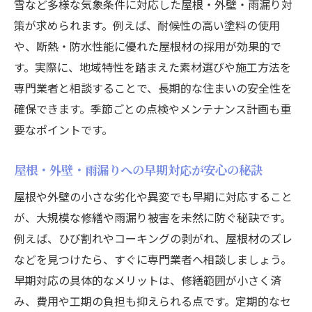
雪など多様な気象条件に対応した屋根・外壁・雨漏り対
き事項
策が求められます。例えば、耐候性の高い塗料の使用
屋根・外壁・雨漏り業者選びで大切なポイ
や、断熱・防水性能に優れた屋根材の採用が効果的で
ント
す。実際に、地域特性を踏まえた素材選びや施工方法を
屋根・外壁・雨漏りの見積もり書で見るべ
専門業者と相談することで、長期的な住まいの安全性を
き項目
確保できます。季節ごとの点検やメンテナンス計画も重
屋根・外壁・雨漏り点検前の事前準備と確
要なポイントです。
認事項
屋根・外壁・雨漏り点検の説明内容をしっ
屋根・外壁・雨漏りへの早期対応が安心の秘訣
かりと把握
屋根や外壁の小さな劣化や異変でも早期に対応すること
屋根・外壁・雨漏りのトラブル回避に役立
が、大規模な修繕や雨漏り被害を未然に防ぐ秘訣です。
つ知識
例えば、ひび割れやコーキングの剥がれ、屋根材のズレ
住まいを長持ちさせる外壁ケアの方法
などを見つけたら、すぐに専門業者へ相談しましょう。
早期対応の具体的なメリットは、修繕範囲が小さく済
屋根・外壁・雨漏り防止のための日常ケア
み、費用や工期の負担も抑えられる点です。定期的なセ
方法