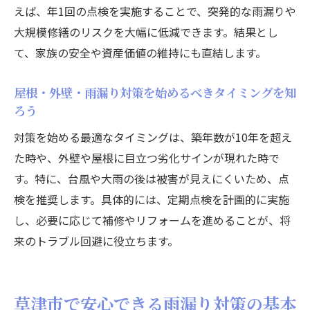
屋根・外壁点検を定期的に行うメリット
えば、年1回の点検を実施することで、突発的な雨漏りや
屋根・外壁・雨漏り点検の定期実施がもた
大規模修繕のリスクを大幅に低減できます。結果とし
らす安心感
て、家族の安全や資産価値の維持にも直結します。
屋根・外壁・雨漏りトラブルの予防に定期
屋根・外壁・雨漏り対策を始めるべきタイミングを知
点検が有効
ろう
屋根・外壁・雨漏りの寿命を延ばすための
対策を始める最適なタイミングは、築年数が10年を超え
点検習慣
た時や、外壁や屋根に目立つ劣化サインが現れた時で
定期的な屋根・外壁・雨漏り点検で修繕費
す。特に、台風や大雨の後は被害が見えにくいため、点
用を削減
検を推奨します。具体的には、定期点検を計画的に実施
屋根・外壁・雨漏り点検により得られる資
し、必要に応じて補修やリフォームを進めることが、将
産価値維持
来のトラブル回避に役立ちます。
屋根・外壁・雨漏り点検の最適なタイミン
グと方法
滋賀県草津市の気候が住まいに与える影響
草津市で安心できる雨漏り対策の基本