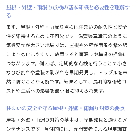
しに与える安心感
屋根・外壁・雨漏り点検の基本知識と必要性を理解す
屋根・外壁・雨漏り対策を始めるべきタイ
る
ミングを知ろう
まず、屋根・外壁・雨漏り点検は住まいの耐久性と安全
草津市で安心できる雨漏り対策の基本
性を維持するために不可欠です。滋賀県草津市のように
屋根・外壁・雨漏りに強い住まい作りの基
気候変動が大きい地域では、屋根や外壁が雨風や紫外線
本を解説
により劣化しやすく、放置すると雨漏りや構造の損傷に
気候に適した屋根・外壁・雨漏り対策のポ
つながります。例えば、定期的な点検を行うことで小さ
イント
なひび割れや塗装の剥がれを早期発見し、トラブルを未
屋根・外壁・雨漏りへの早期対応が安心の
然に防ぐことが可能です。結果として、長期的な修繕コ
秘訣
ストや生活への影響を最小限に抑えられます。
雨漏り防止に役立つ屋根・外壁の管理方法
住まいの安全を守る屋根・外壁・雨漏り対策の要点
とは
屋根・外壁・雨漏りの専門業者選びの注意
屋根・外壁・雨漏り対策の基本は、早期発見と適切なメ
点
ンテナンスです。具体的には、専門業者による現地調査