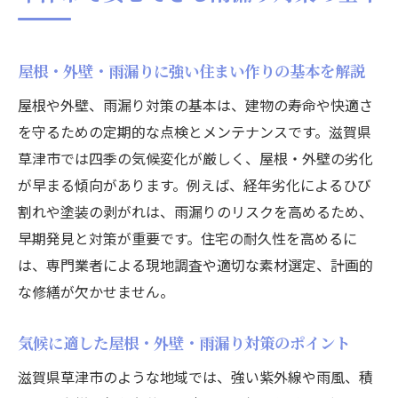
屋根・外壁・雨漏りに関わる気候特性と対
策の重要性
気象条件から見た屋根・外壁・雨漏りの注
屋根・外壁・雨漏りに強い住まい作りの基本を解説
意点
屋根や外壁、雨漏り対策の基本は、建物の寿命や快適さ
屋根・外壁・雨漏りの劣化を早める草津市
を守るための定期的な点検とメンテナンスです。滋賀県
の気候環境
草津市では四季の気候変化が厳しく、屋根・外壁の劣化
屋根・外壁・雨漏り対策に必要な地域特有
が早まる傾向があります。例えば、経年劣化によるひび
の工夫
割れや塗装の剥がれは、雨漏りのリスクを高めるため、
早期発見と対策が重要です。住宅の耐久性を高めるに
屋根・外壁・雨漏り管理と気象変動への備
は、専門業者による現地調査や適切な素材選定、計画的
え方
な修繕が欠かせません。
屋根・外壁・雨漏りを守るための地域密着
型情報
気候に適した屋根・外壁・雨漏り対策のポイント
屋根点検を依頼する際の注意ポイント
滋賀県草津市のような地域では、強い紫外線や雨風、積
屋根・外壁・雨漏り点検依頼時に確認すべ