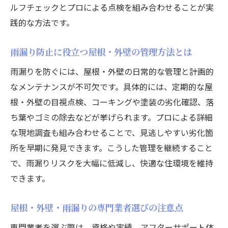
ルフチェックとプロによる点検を組み合わせることが実
屋根・外壁・雨漏りトラブルを防ぐメンテ
践的な方法です。
ナンス習慣
屋根・外壁・雨漏りを長持ちさせる塗装や
雨漏り防止に役立つ屋根・外壁の管理方法とは
補修の工夫
雨漏りを防ぐには、屋根・外壁の日常的な管理と計画的
屋根・外壁・雨漏りの小さな変化を見逃さ
なメンテナンスが不可欠です。具体的には、定期的な屋
ない観察力
根・外壁の目視点検、コーキングや塗装の劣化確認、落
屋根・外壁・雨漏り対策に役立つセルフチ
ち葉やゴミの除去などが挙げられます。プロによる詳細
ェック方法
な現地調査も組み合わせることで、見逃しやすい劣化箇
屋根・外壁・雨漏りの定期ケアで快適な住
所を早期に発見できます。こうした管理を継続すること
まいを保つ
で、雨漏りリスクを大幅に低減し、快適な住環境を維持
できます。
屋根・外壁・雨漏りの専門業者選びの注意点
専門業者を選ぶ際は、資格や実績、アフターサポート体