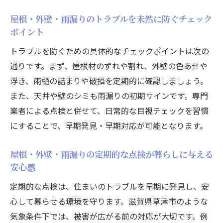
能性
屋根・外壁・雨漏りのトラブルを未然に防ぐチェック
雨漏りが発生しやすい住まいの特徴とは
ポイント
屋根・外壁・雨漏りのリスクが高い住宅の
トラブルを防ぐための具体的なチェックポイントは次の
共通点
通りです。まず、屋根材のずれや割れ、外壁の色あせや
屋根・外壁・雨漏りに弱い構造や素材の特
浮き、雨樋の詰まりや破損を定期的に確認しましょう。
徴を解説
また、天井や壁のシミも雨漏りの初期サインです。専門
屋根・外壁・雨漏りを招く劣化サインを見
業者による点検と併せて、日常的な目視チェックを習慣
逃さない
にすることで、早期発見・早期対応が可能となります。
雨漏りにつながる屋根・外壁の意外な盲点
とは
屋根・外壁・雨漏りの定期的な点検が暮らしに与える
屋根・外壁・雨漏りの早期発見で大規模修
安心感
繕を防ぐ
定期的な点検は、住まいのトラブルを早期に発見し、安
屋根・外壁・雨漏り対策で守る快適な住環
心して暮らせる環境を守ります。滋賀県草津市のような
境
気象条件下では、被害が広がる前の対応が大切です。例