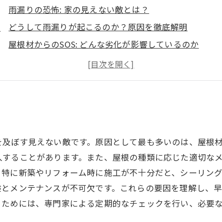
雨漏りの恐怖: 家の見えない敵とは？
どうして雨漏りが起こるのか？原因を徹底解明
屋根材からのSOS: どんな劣化が影響しているのか
施工不良とシーリングの老朽化: 見落としがちな危険因
経年劣化の真実: なぜ家は雨漏りしやすくなるのか
リフォーム前に知っておきたい: 雨漏りの防水対策
安心して住むために: 雨漏り対策の重要性と修繕方法
を及ぼす見えない敵です。原因として最も多いのは、屋根
入することがあります。また、屋根の種類に応じた適切な
。特に新築やリフォーム時に施工が不十分だと、シーリン
検とメンテナンスが不可欠です。これらの要因を理解し、
るためには、専門家による定期的なチェックを行い、必要