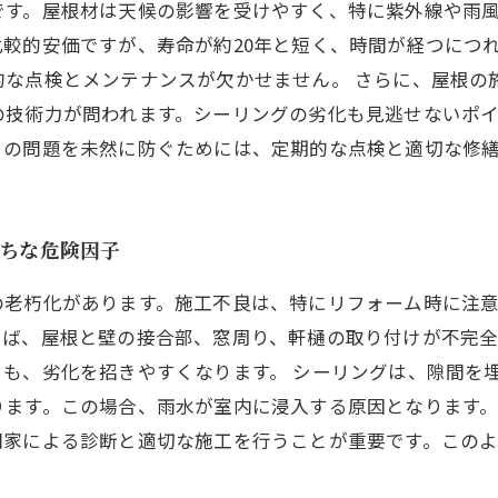
です。屋根材は天候の影響を受けやすく、特に紫外線や雨
較的安価ですが、寿命が約20年と短く、時間が経つにつ
的な点検とメンテナンスが欠かせません。 さらに、屋根の
の技術力が問われます。シーリングの劣化も見逃せないポ
らの問題を未然に防ぐためには、定期的な点検と適切な修
がちな危険因子
の老朽化があります。施工不良は、特にリフォーム時に注
えば、屋根と壁の接合部、窓周り、軒樋の取り付けが不完
も、劣化を招きやすくなります。 シーリングは、隙間を
ります。この場合、雨水が室内に浸入する原因となります
門家による診断と適切な施工を行うことが重要です。この