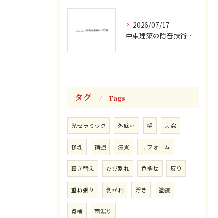
2026/07/17
中東建築の防音技術を滋賀県長浜市の住宅に活かす遮音施工アイデア集
タグ
Tags
光セラミック
外壁材
樋
天窓
修理
補強
滋賀
リフォーム
葺き替え
ひび割れ
色褪せ
反り
重ね張り
剥がれ
浮き
塗装
点検
雨漏り