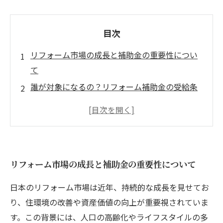
目次
リフォーム市場の成長と補助金の重要性につい
て
誰が対象になるの？リフォーム補助金の受給条
件を解説
地域別リフォーム補助金の違いと申請方法
最新情報！リフォーム助成金を賢く活用するた
めのポイント
リフォーム市場の成長と補助金の重要性について
リフォームを成功させるための補助金活用法
実例紹介！リフォーム補助金を利用した成功事
日本のリフォーム市場は近年、持続的な成長を見せてお
例
り、住環境の改善や資産価値の向上が重要視されていま
あなたのリフォーム計画に役立つ補助金情報ま
す。この背景には、人口の高齢化やライフスタイルの多