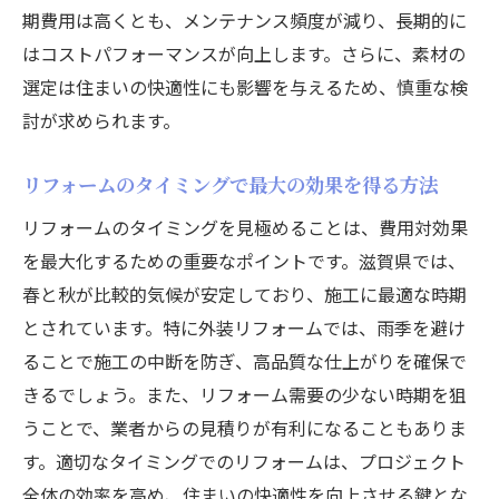
家族の未来を見据えたリフォーム提案
期費用は高くとも、メンテナンス頻度が減り、長期的に
はコストパフォーマンスが向上します。さらに、素材の
住宅性能を最大限に引き出すプランニング
選定は住まいの快適性にも影響を与えるため、慎重な検
リフォーム前に検討すべき優先順位のつけ
討が求められます。
方
プロの意見を活かしたオーダーメイドプラ
リフォームのタイミングで最大の効果を得る方法
ン
リフォームのタイミングを見極めることは、費用対効果
新しい生活様式に対応する住まいづくり
を最大化するための重要なポイントです。滋賀県では、
滋賀県の気候に適したリフォームの選び方
春と秋が比較的気候が安定しており、施工に最適な時期
湿気対策を考慮したリフォームアイデア
とされています。特に外装リフォームでは、雨季を避け
冬の寒さ対策に効果的な設備選び
ることで施工の中断を防ぎ、高品質な仕上がりを確保で
夏の暑さを軽減するための断熱リフォーム
きるでしょう。また、リフォーム需要の少ない時期を狙
自然災害に強い住まいの設計方法
うことで、業者からの見積りが有利になることもありま
す。適切なタイミングでのリフォームは、プロジェクト
エコ生活を実現するための省エネリフォー
全体の効率を高め、住まいの快適性を向上させる鍵とな
ム