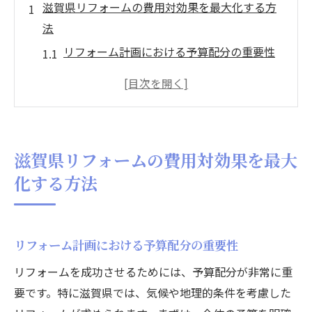
滋賀県リフォームの費用対効果を最大化する方
法
リフォーム計画における予算配分の重要性
地域の業者を選ぶメリットと注意点
長期的なコスト削減を目指した素材選び
リフォームのタイミングで最大の効果を得
る方法
滋賀県リフォームの費用対効果を最大
金融支援制度を活用したリフォーム費用の
化する方法
節約
リフォーム後のメンテナンス計画とその費
用
リフォーム計画における予算配分の重要性
地域特有の条件を踏まえたリフォームの重要性
リフォームを成功させるためには、予算配分が非常に重
滋賀県の気候が住まいに与える影響
要です。特に滋賀県では、気候や地理的条件を考慮した
地理的条件を考慮したリフォームの必要性