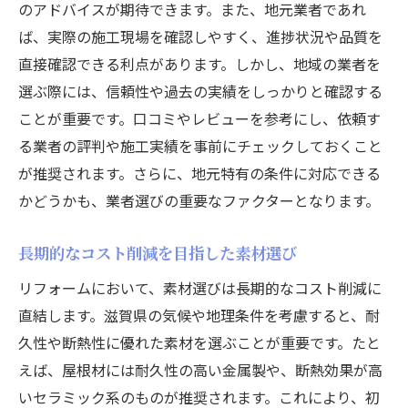
のアドバイスが期待できます。また、地元業者であれ
滋賀県で人気の屋根・外壁リフォーム事例
ば、実際の施工現場を確認しやすく、進捗状況や品質を
リフォームで美観を保ちながらコストを最小限
直接確認できる利点があります。しかし、地域の業者を
に抑える
選ぶ際には、信頼性や過去の実績をしっかりと確認する
ことが重要です。口コミやレビューを参考にし、依頼す
美観を損なわない素材と色の選び方
る業者の評判や施工実績を事前にチェックしておくこと
DIYでできる簡単リフォームアイデア
が推奨されます。さらに、地元特有の条件に対応できる
費用対効果の高いデザインの選定方法
かどうかも、業者選びの重要なファクターとなります。
プロに依頼する際に知っておくべきコスト
削減術
長期的なコスト削減を目指した素材選び
リサイクル素材の活用でエコなリフォーム
リフォームにおいて、素材選びは長期的なコスト削減に
美観を考慮した外構リフォームのポイント
直結します。滋賀県の気候や地理条件を考慮すると、耐
快適な住まいを実現するための賢いリフォーム
久性や断熱性に優れた素材を選ぶことが重要です。たと
計画
えば、屋根材には耐久性の高い金属製や、断熱効果が高
生活スタイルに合わせた空間デザイン
いセラミック系のものが推奨されます。これにより、初