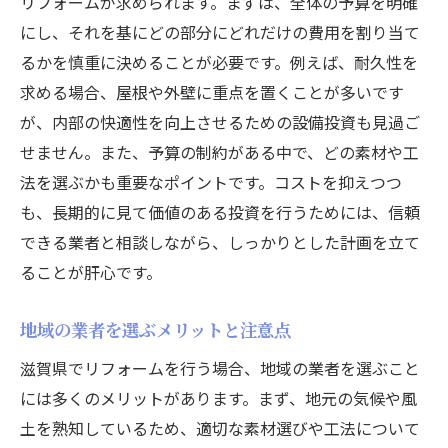
リフォームが求められます。まずは、全体の予算を明確
地域に適した断熱材の選定ポイント
にし、それを基にどの部分にどれだけの費用を割り当て
地震対策とリフォームの関係
るかを慎重に決めることが必要です。例えば、耐久性を
地域の伝統を活かしたデザインと機能性の
求める場合、屋根や外壁に重点を置くことが多いです
両立
が、内部の快適性を向上させるための設備投資も見過ご
せません。また、予算の制約がある中で、どの素材や工
気候変動に対応するための最新リフォーム
法を選ぶかも重要なポイントです。コストを抑えつつ
技術
も、長期的に見て価値のある投資を行うためには、信頼
屋根と外壁のリフォームで住まいの耐久性を向
できる業者と相談しながら、しっかりとした計画を立て
上
ることが肝心です。
耐久性を高めるための屋根素材の選び方
外壁リフォームで実現する耐久性機能の向
地域の業者を選ぶメリットと注意点
上
滋賀県でリフォームを行う場合、地域の業者を選ぶこと
防水性を確保するための施工方法
には多くのメリットがあります。まず、地元の気候や風
屋根と外壁の色選びで耐久性と美観を両立
土を熟知しているため、適切な素材選びや工法について
定期的なメンテナンスが長持ちの秘訣