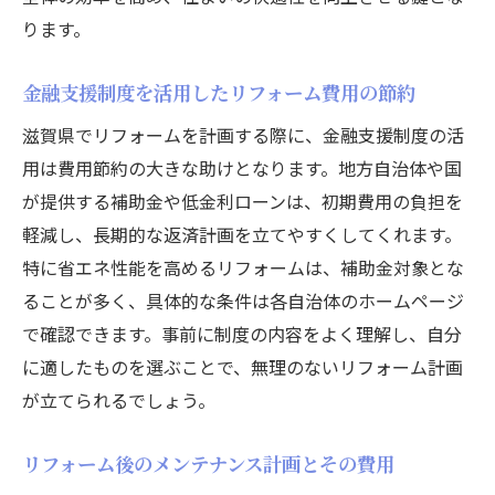
ります。
四季を通して快適な住環境を目指す
リフォームでエネルギー効率と快適性を同時に
金融支援制度を活用したリフォーム費用の節約
向上
滋賀県でリフォームを計画する際に、金融支援制度の活
最新の省エネ技術を導入したリフォーム事
用は費用節約の大きな助けとなります。地方自治体や国
例
が提供する補助金や低金利ローンは、初期費用の負担を
エネルギー効率を高める窓の選び方
軽減し、長期的な返済計画を立てやすくしてくれます。
室内環境改善のための換気リフォーム
特に省エネ性能を高めるリフォームは、補助金対象とな
太陽光発電を活用したエコ住宅改修
ることが多く、具体的な条件は各自治体のホームページ
断熱性能を高めるための外壁リフォーム
で確認できます。事前に制度の内容をよく理解し、自分
快適性を追求した室内リフォームのポイン
に適したものを選ぶことで、無理のないリフォーム計画
ト
が立てられるでしょう。
リフォーム費用を抑えるための具体的なヒント
リフォーム後のメンテナンス計画とその費用
リフォームで使える補助金とその活用法